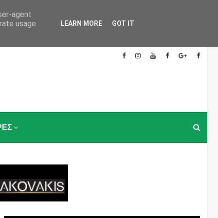
user-agent
erate usage
LEARN MORE
GOT IT
ΡΕΣ