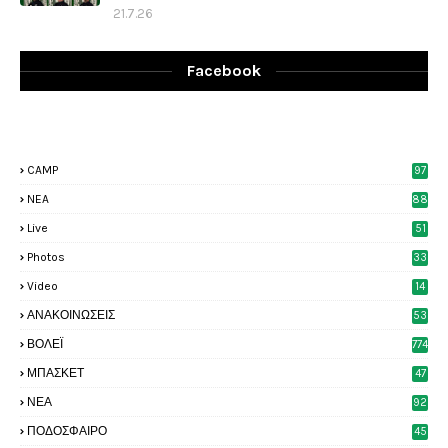
21.7.26
Facebook
CAMP
97
NEA
88
Live
51
Photos
33
6
Video
14
2
ΑΝΑΚΟΙΝΩΣΕΙΣ
53
8
ΒΟΛΕΪ
774
ΜΠΑΣΚΕΤ
47
6
ΝΕΑ
92
4
ΠΟΔΟΣΦΑΙΡΟ
45
4