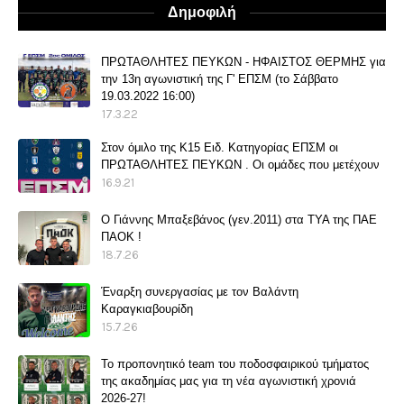
Δημοφιλή
ΠΡΩΤΑΘΛΗΤΕΣ ΠΕΥΚΩΝ - ΗΦΑΙΣΤΟΣ ΘΕΡΜΗΣ για
την 13η αγωνιστική της Γ' ΕΠΣΜ (το Σάββατο
19.03.2022 16:00)
17.3.22
Στον όμιλο της Κ15 Ειδ. Κατηγορίας ΕΠΣΜ οι
ΠΡΩΤΑΘΛΗΤΕΣ ΠΕΥΚΩΝ . Οι ομάδες που μετέχουν
16.9.21
O Γιάννης Μπαξεβάνος (γεν.2011) στα ΤΥΑ της ΠΑΕ
ΠΑΟΚ !
18.7.26
Έναρξη συνεργασίας με τον Βαλάντη
Καραγκιαβουρίδη
15.7.26
Το προπονητικό team του ποδοσφαιρικού τμήματος
της ακαδημίας μας για τη νέα αγωνιστική χρονιά
2026-27!