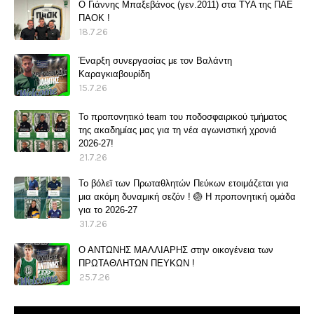
O Γιάννης Μπαξεβάνος (γεν.2011) στα ΤΥΑ της ΠΑΕ
ΠΑΟΚ !
18.7.26
Έναρξη συνεργασίας με τον Βαλάντη
Καραγκιαβουρίδη
15.7.26
Το προπονητικό team του ποδοσφαιρικού τμήματος
της ακαδημίας μας για τη νέα αγωνιστική χρονιά
2026-27!
21.7.26
Το βόλεϊ των Πρωταθλητών Πεύκων ετοιμάζεται για
μια ακόμη δυναμική σεζόν ! 🏐 Η προπονητική ομάδα
για το 2026-27
31.7.26
Ο ΑΝΤΩΝΗΣ ΜΑΛΛΙΑΡΗΣ στην οικογένεια των
ΠΡΩΤΑΘΛΗΤΩΝ ΠΕΥΚΩΝ !
25.7.26