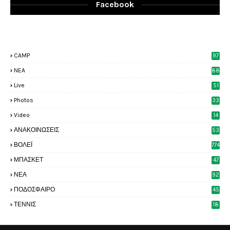
Facebook
CAMP
97
NEA
88
Live
51
Photos
33
6
Video
14
2
ΑΝΑΚΟΙΝΩΣΕΙΣ
53
8
ΒΟΛΕΪ
774
ΜΠΑΣΚΕΤ
47
6
ΝΕΑ
92
4
ΠΟΔΟΣΦΑΙΡΟ
45
4
ΤΕΝΝΙΣ
18
8