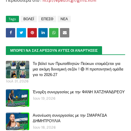
Περισσότερα στο :
http://epesth.gr/girls.htm
Tags
ΒΟΛΕΪ
ΕΠΕΣΘ
ΝΕΑ
ΜΠΟΡΕΊ ΝΑ ΣΑΣ ΑΡΈΣΟΥΝ ΑΥΤΈΣ ΟΙ ΑΝΑΡΤΉΣΕΙΣ
Το βόλεϊ των Πρωταθλητών Πεύκων ετοιμάζεται για
μια ακόμη δυναμική σεζόν ! 🏐 Η προπονητική ομάδα
για το 2026-27
Ιουλ 31, 2026
Έναρξη συνεργασίας με την ΦΑΝΗ ΧΑΤΖΗΑΝΔΡΕΟΥ
Ιουν 19, 2026
Ανανέωση συνεργασίας με την ΣΜΑΡΑΓΔΑ
ΔΗΜΗΤΡΟΥΛΙΑ
Ιουν 18, 2026