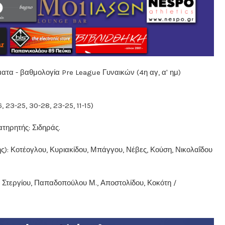
 βαθμολογία Pre League Γυναικών (4η αγ, α' ημ)
23-25, 30-28, 23-25, 11-15)
ατηρητής: Σιδηράς.
Κοτέογλου, Κυριακίδου, Μπάγγου, Νέβες, Κούση, Νικολαΐδου
Στεργίου, Παπαδοπούλου Μ., Αποστολίδου, Κοκότη /