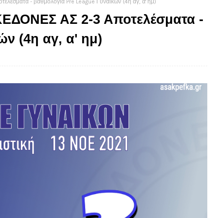
ματα - βαθμολογία Pre League Γυναικών (4η αγ, α' ημ)
ΔΟΝΕΣ ΑΣ 2-3 Αποτελέσματα -
ν (4η αγ, α' ημ)