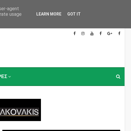
user-agent
erate usage
LEARN MORE
GOT IT
ΡΕΣ