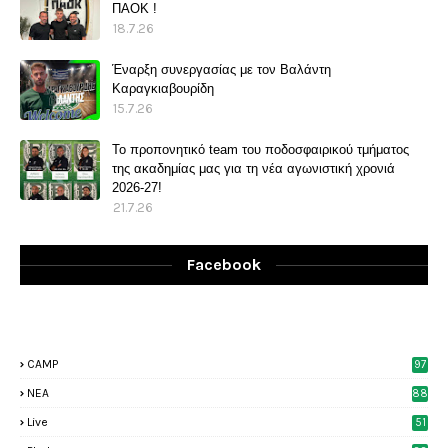
ΠΑΟΚ !
18.7.26
Έναρξη συνεργασίας με τον Βαλάντη
Καραγκιαβουρίδη
15.7.26
Το προπονητικό team του ποδοσφαιρικού τμήματος
της ακαδημίας μας για τη νέα αγωνιστική χρονιά
2026-27!
21.7.26
Facebook
CAMP
97
NEA
88
Live
51