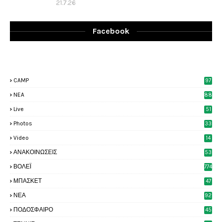
21.7.26
Facebook
CAMP
97
NEA
88
Live
51
Photos
33
6
Video
14
2
ΑΝΑΚΟΙΝΩΣΕΙΣ
53
7
ΒΟΛΕΪ
774
ΜΠΑΣΚΕΤ
47
6
ΝΕΑ
92
4
ΠΟΔΟΣΦΑΙΡΟ
45
3