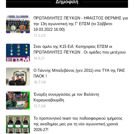
Δημοφιλή
ΠΡΩΤΑΘΛΗΤΕΣ ΠΕΥΚΩΝ - ΗΦΑΙΣΤΟΣ ΘΕΡΜΗΣ για
την 13η αγωνιστική της Γ' ΕΠΣΜ (το Σάββατο
19.03.2022 16:00)
17.3.22
Στον όμιλο της Κ15 Ειδ. Κατηγορίας ΕΠΣΜ οι
ΠΡΩΤΑΘΛΗΤΕΣ ΠΕΥΚΩΝ . Οι ομάδες που μετέχουν
16.9.21
O Γιάννης Μπαξεβάνος (γεν.2011) στα ΤΥΑ της ΠΑΕ
ΠΑΟΚ !
18.7.26
Έναρξη συνεργασίας με τον Βαλάντη
Καραγκιαβουρίδη
15.7.26
Το προπονητικό team του ποδοσφαιρικού τμήματος
της ακαδημίας μας για τη νέα αγωνιστική χρονιά
2026-27!