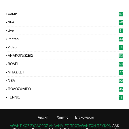
CAMP
97
NEA
88
Live
51
Photos
33
6
Video
14
2
ΑΝΑΚΟΙΝΩΣΕΙΣ
53
8
ΒΟΛΕΪ
774
ΜΠΑΣΚΕΤ
47
6
ΝΕΑ
92
4
ΠΟΔΟΣΦΑΙΡΟ
45
4
ΤΕΝΝΙΣ
18
8
Αρχική
Χάρτης
Επικοινωνία
ΑΘΛΗΤΙΚΟΣ ΣΥΛΛΟΓΟΣ ΑΚΑΔΗΜΙΕΣ ΠΡΩΤΑΘΛΗΤΩΝ ΠΕΥΚΩΝ
ΔΑΚ