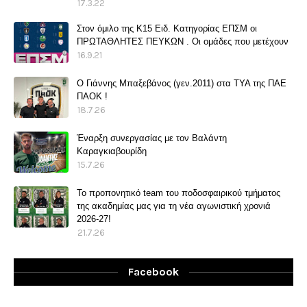
17.3.22
Στον όμιλο της Κ15 Ειδ. Κατηγορίας ΕΠΣΜ οι
ΠΡΩΤΑΘΛΗΤΕΣ ΠΕΥΚΩΝ . Οι ομάδες που μετέχουν
16.9.21
O Γιάννης Μπαξεβάνος (γεν.2011) στα ΤΥΑ της ΠΑΕ
ΠΑΟΚ !
18.7.26
Έναρξη συνεργασίας με τον Βαλάντη
Καραγκιαβουρίδη
15.7.26
Το προπονητικό team του ποδοσφαιρικού τμήματος
της ακαδημίας μας για τη νέα αγωνιστική χρονιά
2026-27!
21.7.26
Facebook