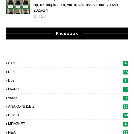
της ακαδημίας μας για τη νέα αγωνιστική χρονιά
2026-27!
21.7.26
Facebook
CAMP
97
NEA
88
Live
51
Photos
33
6
Video
14
2
ΑΝΑΚΟΙΝΩΣΕΙΣ
53
8
ΒΟΛΕΪ
774
ΜΠΑΣΚΕΤ
47
6
ΝΕΑ
92