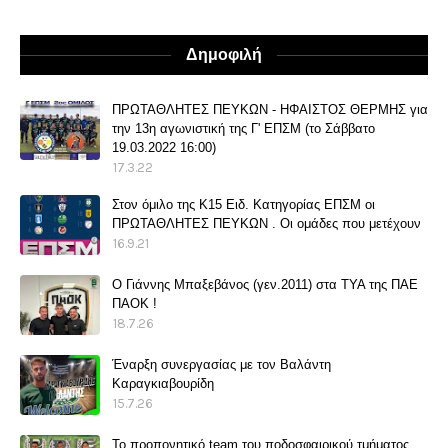
Δημοφιλή
ΠΡΩΤΑΘΛΗΤΕΣ ΠΕΥΚΩΝ - ΗΦΑΙΣΤΟΣ ΘΕΡΜΗΣ για
την 13η αγωνιστική της Γ' ΕΠΣΜ (το Σάββατο
19.03.2022 16:00)
17.3.22
Στον όμιλο της Κ15 Ειδ. Κατηγορίας ΕΠΣΜ οι
ΠΡΩΤΑΘΛΗΤΕΣ ΠΕΥΚΩΝ . Οι ομάδες που μετέχουν
16.9.21
O Γιάννης Μπαξεβάνος (γεν.2011) στα ΤΥΑ της ΠΑΕ
ΠΑΟΚ !
18.7.26
Έναρξη συνεργασίας με τον Βαλάντη
Καραγκιαβουρίδη
15.7.26
Το προπονητικό team του ποδοσφαιρικού τμήματος