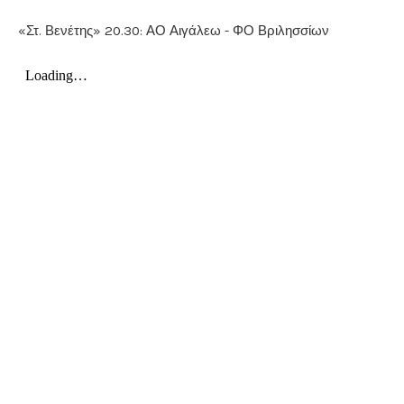
«Στ. Βενέτης» 20.30: ΑΟ Αιγάλεω - ΦΟ Βριλησσίων