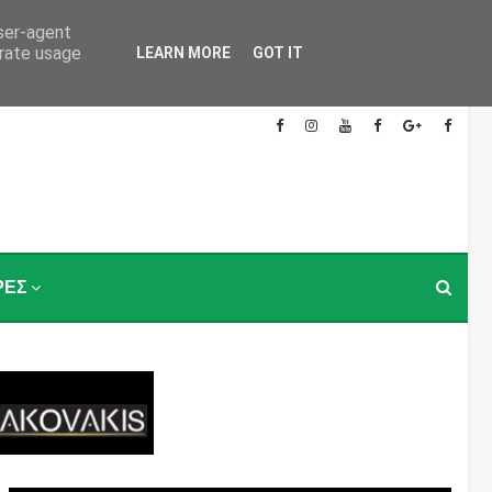
user-agent
erate usage
LEARN MORE
GOT IT
ΡΕΣ