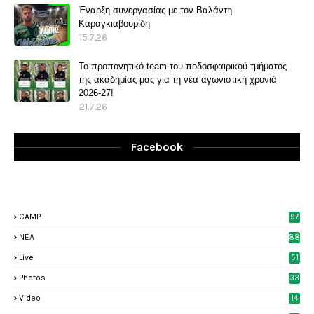
Έναρξη συνεργασίας με τον Βαλάντη
Καραγκιαβουρίδη
15.7.26
Το προπονητικό team του ποδοσφαιρικού τμήματος
της ακαδημίας μας για τη νέα αγωνιστική χρονιά
2026-27!
21.7.26
Facebook
CAMP
97
NEA
88
Live
51
Photos
33
6
Video
14
2