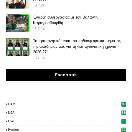
18.7.26
Έναρξη συνεργασίας με τον Βαλάντη
Καραγκιαβουρίδη
15.7.26
Το προπονητικό team του ποδοσφαιρικού τμήματος
της ακαδημίας μας για τη νέα αγωνιστική χρονιά
2026-27!
21.7.26
Facebook
CAMP
97
NEA
88
Live
51
Photos
33