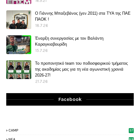
16.9.21
O Γιάννης Μπαξεβάνος (γεν.2011) στα ΤΥΑ της ΠΑΕ
ΠΑΟΚ !
18.7.26
Έναρξη συνεργασίας με τον Βαλάντη
Καραγκιαβουρίδη
15.7.26
Το προπονητικό team του ποδοσφαιρικού τμήματος
της ακαδημίας μας για τη νέα αγωνιστική χρονιά
2026-27!
21.7.26
Facebook
CAMP
97
NEA
88