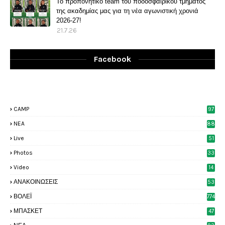
Το προπονητικό team του ποδοσφαιρικού τμήματος
της ακαδημίας μας για τη νέα αγωνιστική χρονιά
2026-27!
21.7.26
Facebook
CAMP
97
NEA
88
Live
51
Photos
33
6
Video
14
2
ΑΝΑΚΟΙΝΩΣΕΙΣ
53
8
ΒΟΛΕΪ
774
ΜΠΑΣΚΕΤ
47
6