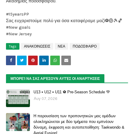
Ακαδημίας ποδοσφαίρου.
#15yearsPP
Σας ευχαριστούμε πολύ για όσα καταφέραμε μαζί⚽️🏐🎾🏀
#New goals
#New Jersey
Tags
ΑΝΑΚΟΙΝΩΣΕΙΣ
ΝΕΑ
ΠΟΔΟΣΦΑΙΡΟ
ΜΠΟΡΕΊ ΝΑ ΣΑΣ ΑΡΈΣΟΥΝ ΑΥΤΈΣ ΟΙ ΑΝΑΡΤΉΣΕΙΣ
U13 • U12 • U11 ⚽️ Pre-Season Schedule 💚
Αυγ 07, 2026
Η παρουσίαση των προπονητικών μας ομάδων
ολοκληρώνεται με δύο τμήματα που εμπνέουν
δύναμη, έκφραση και αυτοπεποίθηση: Taekwondo &
Aerial Fusion!