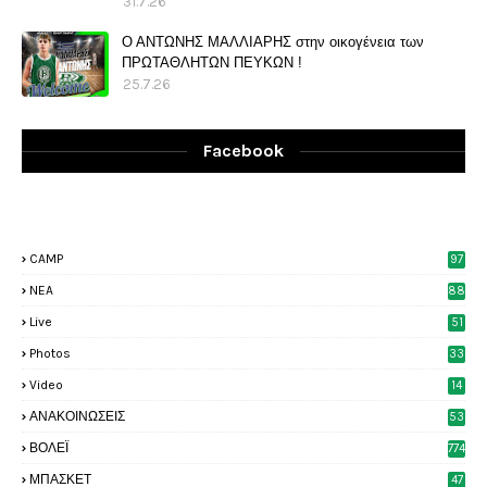
31.7.26
Ο ΑΝΤΩΝΗΣ ΜΑΛΛΙΑΡΗΣ στην οικογένεια των
ΠΡΩΤΑΘΛΗΤΩΝ ΠΕΥΚΩΝ !
25.7.26
Facebook
CAMP
97
NEA
88
Live
51
Photos
33
6
Video
14
2
ΑΝΑΚΟΙΝΩΣΕΙΣ
53
8
ΒΟΛΕΪ
774
ΜΠΑΣΚΕΤ
47