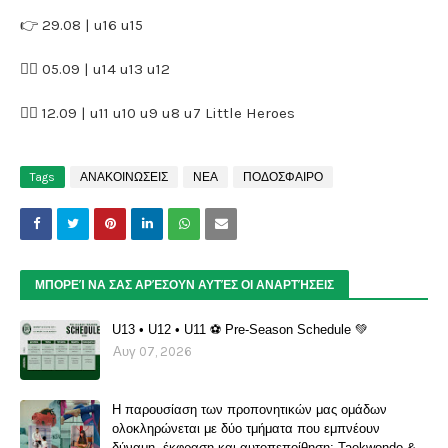
👉 29.08 | u16 u15
👉🏼 05.09 | u14 u13 u12
👉🏼 12.09 | u11 u10 u9 u8 u7 Little Heroes
Tags
ΑΝΑΚΟΙΝΩΣΕΙΣ
ΝΕΑ
ΠΟΔΟΣΦΑΙΡΟ
ΜΠΟΡΕΊ ΝΑ ΣΑΣ ΑΡΈΣΟΥΝ ΑΥΤΈΣ ΟΙ ΑΝΑΡΤΉΣΕΙΣ
U13 • U12 • U11 ⚽️ Pre-Season Schedule 💚
Αυγ 07, 2026
Η παρουσίαση των προπονητικών μας ομάδων
ολοκληρώνεται με δύο τμήματα που εμπνέουν
δύναμη, έκφραση και αυτοπεποίθηση: Taekwondo &