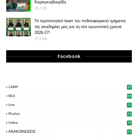
Καραγκιαβουρίδη
15.7.26
Το προπονητικό team του ποδοσφαιρικού τμήματος
της ακαδημίας μας για τη νέα αγωνιστική χρονιά
2026-27!
21.7.26
Facebook
CAMP
97
NEA
88
Live
51
Photos
33
6
Video
14
2
ΑΝΑΚΟΙΝΩΣΕΙΣ
53
7