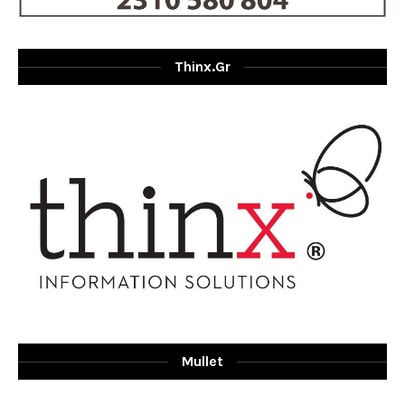
Thinx.gr
Mullet