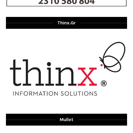
Thinx.gr
Mullet