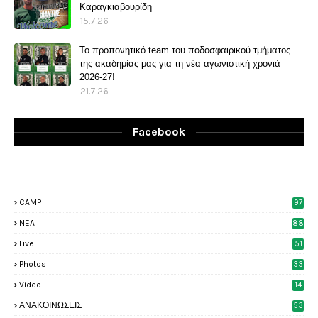
Καραγκιαβουρίδη
15.7.26
Το προπονητικό team του ποδοσφαιρικού τμήματος
της ακαδημίας μας για τη νέα αγωνιστική χρονιά
2026-27!
21.7.26
Facebook
CAMP
97
NEA
88
Live
51
Photos
33
6
Video
14
2
ΑΝΑΚΟΙΝΩΣΕΙΣ
53
8