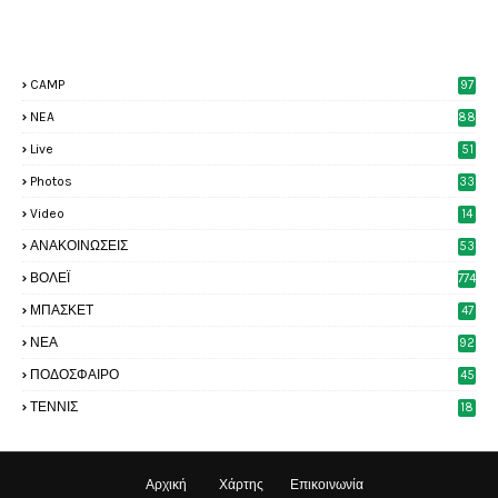
CAMP
97
NEA
88
Live
51
Photos
33
6
Video
14
2
ΑΝΑΚΟΙΝΩΣΕΙΣ
53
5
ΒΟΛΕΪ
774
ΜΠΑΣΚΕΤ
47
6
ΝΕΑ
92
4
ΠΟΔΟΣΦΑΙΡΟ
45
2
ΤΕΝΝΙΣ
18
8
Αρχική
Χάρτης
Επικοινωνία