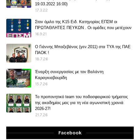
19.03.2022 16:00)
17.3.22
Στον όμιλο της Κ15 Ειδ. Κατηγορίας ΕΠΣΜ οι
ΠΡΩΤΑΘΛΗΤΕΣ ΠΕΥΚΩΝ . Οι ομάδες που μετέχουν
16.9.21
O Γιάννης Μπαξεβάνος (γεν.2011) στα ΤΥΑ της ΠΑΕ
ΠΑΟΚ !
18.7.26
Έναρξη συνεργασίας με τον Βαλάντη
Καραγκιαβουρίδη
15.7.26
Το προπονητικό team του ποδοσφαιρικού τμήματος
της ακαδημίας μας για τη νέα αγωνιστική χρονιά
2026-27!
21.7.26
Facebook