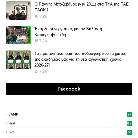
O Γιάννης Μπαξεβάνος (γεν.2011) στα ΤΥΑ της ΠΑΕ
ΠΑΟΚ !
18.7.26
Έναρξη συνεργασίας με τον Βαλάντη
Καραγκιαβουρίδη
15.7.26
Το προπονητικό team του ποδοσφαιρικού τμήματος
της ακαδημίας μας για τη νέα αγωνιστική χρονιά
2026-27!
21.7.26
Facebook
CAMP
97
NEA
88
Live
51