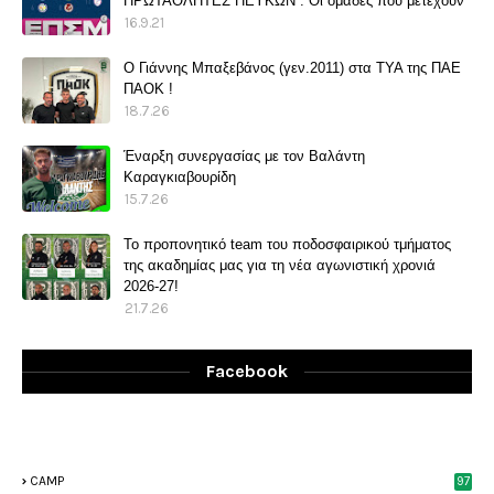
ΠΡΩΤΑΘΛΗΤΕΣ ΠΕΥΚΩΝ . Οι ομάδες που μετέχουν
16.9.21
O Γιάννης Μπαξεβάνος (γεν.2011) στα ΤΥΑ της ΠΑΕ
ΠΑΟΚ !
18.7.26
Έναρξη συνεργασίας με τον Βαλάντη
Καραγκιαβουρίδη
15.7.26
Το προπονητικό team του ποδοσφαιρικού τμήματος
της ακαδημίας μας για τη νέα αγωνιστική χρονιά
2026-27!
21.7.26
Facebook
CAMP
97