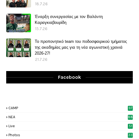
18.7.26
Έναρξη συνεργασίας με τον Βαλάντη
Καραγκιαβουρίδη
15.7.26
Το προπονητικό team του ποδοσφαιρικού τμήματος
της ακαδημίας μας για τη νέα αγωνιστική χρονιά
2026-27!
21.7.26
Facebook
CAMP
97
NEA
88
Live
51
Photos
33