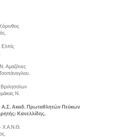
 Κόρινθος
ός.
. Ελπίς
.
.Ν. Αμαζόνες
 Τσοπάνογλου.
. Βριλησσίων
υμάκας Ν.
- Α.Σ. Ακαδ. Πρωταθλητών Πεύκων
ρητής: Κανελλίδης.
 Χ.Α.Ν.Θ.
ος.