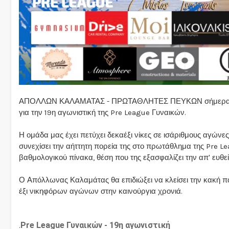
ΑΠΟΛΛΩΝ ΚΑΛΑΜΑΤΑΣ - ΠΡΩΤΑΘΛΗΤΕΣ ΠΕΥΚΩΝ σήμερα (25.0
για την 19η αγωνιστική της Pre League Γυναικών.
Η ομάδα μας έχει πετύχει δεκαέξι νίκες σε ισάριθμους αγώνε
συνεχίσει την αήττητη πορεία της στο πρωτάθλημα της Pre L
βαθμολογικού πίνακα, θέση που της εξασφαλίζει την απ' ευθε
Ο Απόλλωνας Καλαμάτας θα επιδιώξει να κλείσει την κακή πα
έξι νικηφόρων αγώνων στην καινούργια χρονιά.
Pre League Γυναικών - 19η αγωνιστική
.