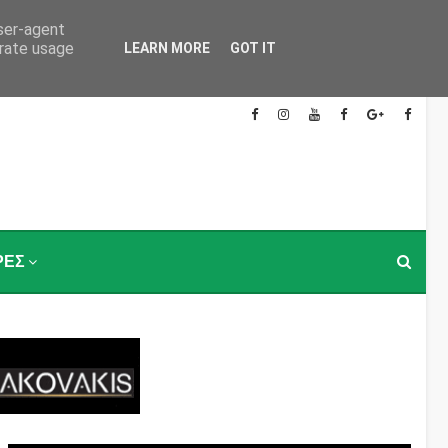
user-agent
erate usage
LEARN MORE
GOT IT
ΡΕΣ