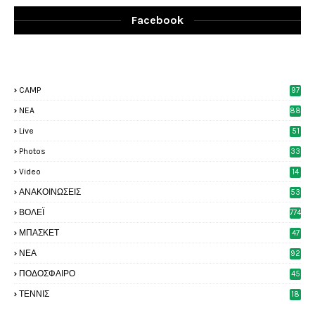
Facebook
CAMP
97
NEA
88
Live
51
Photos
33
6
Video
14
2
ΑΝΑΚΟΙΝΩΣΕΙΣ
53
8
ΒΟΛΕΪ
774
ΜΠΑΣΚΕΤ
47
6
ΝΕΑ
92
4
ΠΟΔΟΣΦΑΙΡΟ
45
4
ΤΕΝΝΙΣ
18
8