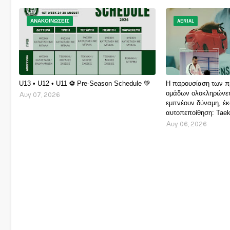
ΑΝΑΚΟΙΝΩΣΕΙΣ
AERIAL
U13 • U12 • U11 ⚽️ Pre-Season Schedule 💚
Η παρουσίαση των π
ομάδων ολοκληρώνετ
Αυγ 07, 2026
εμπνέουν δύναμη, έκ
αυτοπεποίθηση: Taek
Αυγ 06, 2026