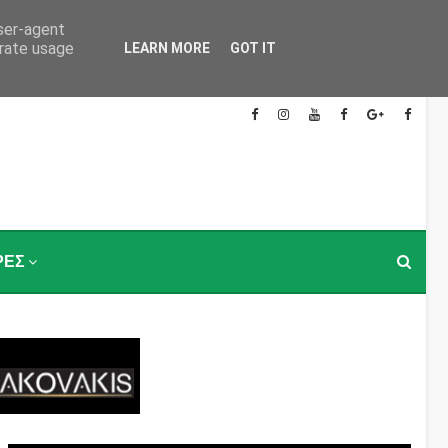
user-agent
erate usage
LEARN MORE
GOT IT
ΡΕΣ