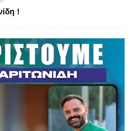
η !
ίδη !