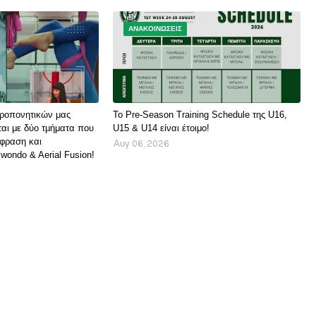
ΑΝΑΚΟΙΝΩΣΕΙΣ
ροπονητικών μας
Το Pre-Season Training Schedule της U16,
αι με δύο τμήματα που
U15 & U14 είναι έτοιμο!
φραση και
Αυγ 06, 2026
wondo & Aerial Fusion!