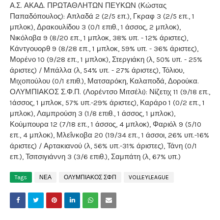
Α.Σ. ΑΚΑΔ. ΠΡΩΤΑΘΛΗΤΩΝ ΠΕΥΚΩΝ (Κώστας
Παπαδόπουλος): Απλαδά 2 (2/5 επ.), Γκραφ 3 (2/5 επ., 1
μπλοκ), Δρακουλίδου 3 (0/1 επιθ., 1 άσσος, 2 μπλοκ),
Νικόλοβα 9 (8/20 επ., 1 μπλοκ, 38% υπ. - 12% άριστες),
Κάντγουορθ 9 (8/28 επ., 1 μπλοκ, 59% υπ. - 36% άριστες),
Μορένο 10 (9/28 επ., 1 μπλοκ), Στεργιάκη (λ, 50% υπ. - 25%
άριστες) / Μπάλλα (λ, 54% υπ. - 27% άριστες), Τόλιου,
Μιχοπούλου (0/1 επιθ.), Ματσαρόκη, Καλαποδά, Δορούκα.
ΟΛΥΜΠΙΑΚΟΣ Σ.Φ.Π. (Λορέντσο Μιτσέλι): Νίζετιχ 11 (9/18 επ.,
1άσσος, 1 μπλοκ, 57% υπ.-29% άριστες), Καράρο 1 (0/2 επ., 1
μπλοκ), Λαμπρούση 3 (1/8 επιθ., 1 άσσος, 1 μπλοκ),
Κούμπουρα 12 (7/18 επ., 1 άσσος, 4 μπλοκ), Φαριόλ 9 (5/10
επ., 4 μπλοκ), Μλεΐνκοβα 20 (19/34 επ., 1 άσσοι, 26% υπ.-16%
άριστες) / Αρτακιανού (λ, 56% υπ.-31% άριστες), Τάνη (0/1
επ.), Τσιτσιγιάννη 3 (3/6 επιθ.), Σαμπάτη (λ, 67% υπ.)
Tags
ΝΕΑ
ΟΛΥΜΠΙΑΚΟΣ ΣΦΠ
VOLLEYLEAGUE