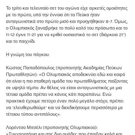
Το τρίτο και τελευταίο σετ του αγώνα είχε αρκετές ομοιότητες
με το πρώτο, υπό την έννοια ότι τα Πεύκα ήταν
ανταγωνιστικά στο πρώτο μισό και προηγήθηκαν 8-7. Όμως,
ο Ολυμπιακός ξαναβρήκε το πολύ καλό του πρόσωπο και το
11-12 έγινε 11-21 για να κριθεί ουσιαστικά το σετ (διάρκεια 21’)
και το παιχνίδι.
Η γνώμη του πάγκου:
Κώστας Παπαδόπουλος (προπονητής Ακαδημίας Πεύκων
Πρωταθλητών): «Ο Ολυμπιακός αποδεικνύει εδώ και καιρό
ότι είναι η πιο σταθερή ομάδα του πρωταθλήματος παίζοντας
σε υψηλό τέμπο. Αν θέλεις να είσαι ανταγωνιστικός με μια
τέτοια ομάδα πρέπει να κάνεις κάτι παραπάνω. Ενώ
πρακτικά έχουμε πετύχει έναν πολύ μεγάλο στόχο, πρέπει
να ‘ελευθερωθούμε’ και να διεκδικήσουμε περισσότερα με
τέτοιου τύπου αντιπάλους».
Λορέντσο Μιτσέλι (προπονητής Ολυμπιακού):
«Συγχαρητήρια και στις δυο ομάδες που έπαιξαν καλά και