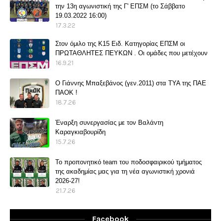
την 13η αγωνιστική της Γ' ΕΠΣΜ (το Σάββατο
19.03.2022 16:00)
17.3.22
Στον όμιλο της Κ15 Ειδ. Κατηγορίας ΕΠΣΜ οι
ΠΡΩΤΑΘΛΗΤΕΣ ΠΕΥΚΩΝ . Οι ομάδες που μετέχουν
16.9.21
O Γιάννης Μπαξεβάνος (γεν.2011) στα ΤΥΑ της ΠΑΕ
ΠΑΟΚ !
18.7.26
Έναρξη συνεργασίας με τον Βαλάντη
Καραγκιαβουρίδη
15.7.26
Το προπονητικό team του ποδοσφαιρικού τμήματος
της ακαδημίας μας για τη νέα αγωνιστική χρονιά
2026-27!
21.7.26
Facebook