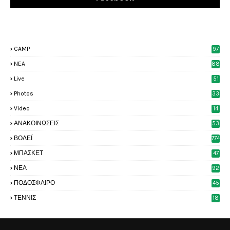
CAMP
97
NEA
88
Live
51
Photos
33
6
Video
14
2
ΑΝΑΚΟΙΝΩΣΕΙΣ
53
7
ΒΟΛΕΪ
774
ΜΠΑΣΚΕΤ
47
6
ΝΕΑ
92
4
ΠΟΔΟΣΦΑΙΡΟ
45
3
ΤΕΝΝΙΣ
18
8