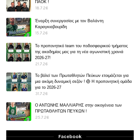
ΠΑΟΚ !
18.7.26
Έναρξη συνεργασίας με τον Βαλάντη
Καραγκιαβουρίδη
15.7.26
Το προπονητικό team του ποδοσφαιρικού τμήματος
της ακαδημίας μας για τη νέα αγωνιστική χρονιά
2026-27!
21.7.26
Το βόλεϊ των Πρωταθλητών Πεύκων ετοιμάζεται για
μια ακόμη δυναμική σεζόν ! 🏐 Η προπονητική ομάδα
για το 2026-27
31.7.26
Ο ΑΝΤΩΝΗΣ ΜΑΛΛΙΑΡΗΣ στην οικογένεια των
ΠΡΩΤΑΘΛΗΤΩΝ ΠΕΥΚΩΝ !
25.7.26
Facebook