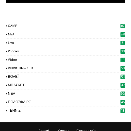
CAMP
97
NEA
88
Live
51
Photos
33
6
Video
14
2
ΑΝΑΚΟΙΝΩΣΕΙΣ
53
8
ΒΟΛΕΪ
774
ΜΠΑΣΚΕΤ
47
6
ΝΕΑ
92
4
ΠΟΔΟΣΦΑΙΡΟ
45
4
ΤΕΝΝΙΣ
18
8
Αρχική
Χάρτης
Επικοινωνία