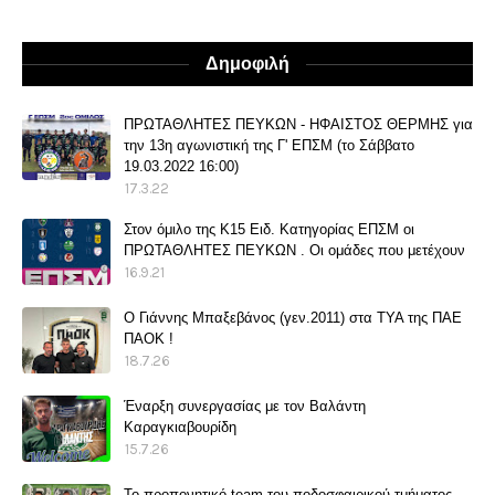
Δημοφιλή
ΠΡΩΤΑΘΛΗΤΕΣ ΠΕΥΚΩΝ - ΗΦΑΙΣΤΟΣ ΘΕΡΜΗΣ για
την 13η αγωνιστική της Γ' ΕΠΣΜ (το Σάββατο
19.03.2022 16:00)
17.3.22
Στον όμιλο της Κ15 Ειδ. Κατηγορίας ΕΠΣΜ οι
ΠΡΩΤΑΘΛΗΤΕΣ ΠΕΥΚΩΝ . Οι ομάδες που μετέχουν
16.9.21
O Γιάννης Μπαξεβάνος (γεν.2011) στα ΤΥΑ της ΠΑΕ
ΠΑΟΚ !
18.7.26
Έναρξη συνεργασίας με τον Βαλάντη
Καραγκιαβουρίδη
15.7.26
Το προπονητικό team του ποδοσφαιρικού τμήματος