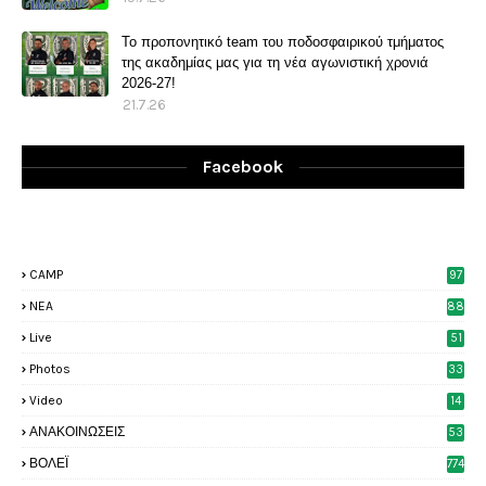
Το προπονητικό team του ποδοσφαιρικού τμήματος
της ακαδημίας μας για τη νέα αγωνιστική χρονιά
2026-27!
21.7.26
Facebook
CAMP
97
NEA
88
Live
51
Photos
33
6
Video
14
2
ΑΝΑΚΟΙΝΩΣΕΙΣ
53
7
ΒΟΛΕΪ
774