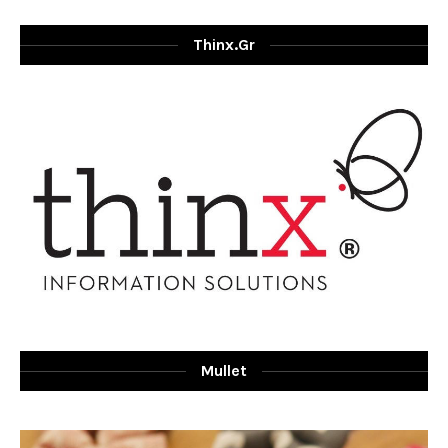
Thinx.gr
Mullet