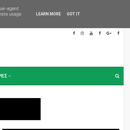
user-agent
erate usage
LEARN MORE
GOT IT
ΡΕΣ