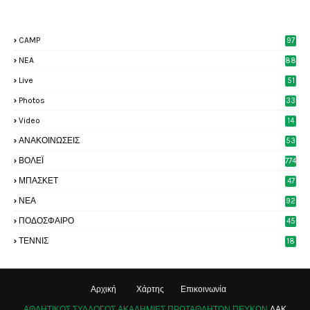
CAMP
97
NEA
88
Live
51
Photos
33
6
Video
14
2
ΑΝΑΚΟΙΝΩΣΕΙΣ
53
8
ΒΟΛΕΪ
774
ΜΠΑΣΚΕΤ
47
6
ΝΕΑ
92
4
ΠΟΔΟΣΦΑΙΡΟ
45
4
ΤΕΝΝΙΣ
18
8
Αρχική
Χάρτης
Επικοινωνία
ΑΘΛΗΤΙΚΟΣ ΣΥΛΛΟΓΟΣ ΑΚΑΔΗΜΙΕΣ ΠΡΩΤΑΘΛΗΤΩΝ ΠΕΥΚΩΝ
ΔΑΚ