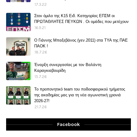
17.3.22
Στον όμιλο της Κ15 Ειδ. Κατηγορίας ΕΠΣΜ οι
ΠΡΩΤΑΘΛΗΤΕΣ ΠΕΥΚΩΝ . Οι ομάδες που μετέχουν
16.9.21
O Γιάννης Μπαξεβάνος (γεν.2011) στα ΤΥΑ της ΠΑΕ
ΠΑΟΚ !
18.7.26
Έναρξη συνεργασίας με τον Βαλάντη
Καραγκιαβουρίδη
15.7.26
Το προπονητικό team του ποδοσφαιρικού τμήματος
της ακαδημίας μας για τη νέα αγωνιστική χρονιά
2026-27!
21.7.26
Facebook