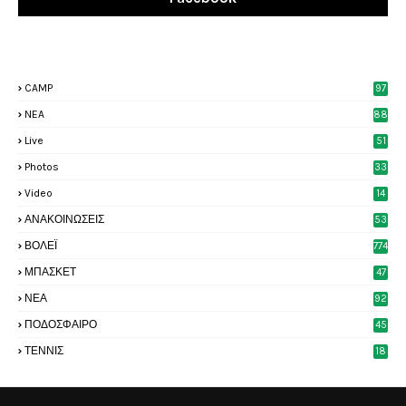
CAMP
97
NEA
88
Live
51
Photos
33
6
Video
14
2
ΑΝΑΚΟΙΝΩΣΕΙΣ
53
7
ΒΟΛΕΪ
774
ΜΠΑΣΚΕΤ
47
6
ΝΕΑ
92
4
ΠΟΔΟΣΦΑΙΡΟ
45
3
ΤΕΝΝΙΣ
18
8