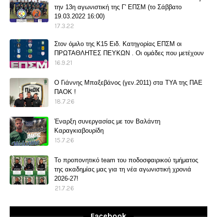
την 13η αγωνιστική της Γ' ΕΠΣΜ (το Σάββατο
19.03.2022 16:00)
17.3.22
Στον όμιλο της Κ15 Ειδ. Κατηγορίας ΕΠΣΜ οι
ΠΡΩΤΑΘΛΗΤΕΣ ΠΕΥΚΩΝ . Οι ομάδες που μετέχουν
16.9.21
O Γιάννης Μπαξεβάνος (γεν.2011) στα ΤΥΑ της ΠΑΕ
ΠΑΟΚ !
18.7.26
Έναρξη συνεργασίας με τον Βαλάντη
Καραγκιαβουρίδη
15.7.26
Το προπονητικό team του ποδοσφαιρικού τμήματος
της ακαδημίας μας για τη νέα αγωνιστική χρονιά
2026-27!
21.7.26
Facebook