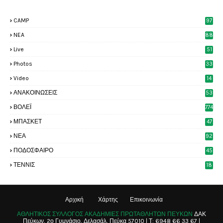
CAMP
97
NEA
88
Live
51
Photos
33
6
Video
14
2
ΑΝΑΚΟΙΝΩΣΕΙΣ
53
8
ΒΟΛΕΪ
774
ΜΠΑΣΚΕΤ
47
6
ΝΕΑ
92
4
ΠΟΔΟΣΦΑΙΡΟ
45
4
ΤΕΝΝΙΣ
18
8
Αρχική
Χάρτης
Επικοινωνία
ΑΘΛΗΤΙΚΟΣ ΣΥΛΛΟΓΟΣ ΑΚΑΔΗΜΙΕΣ ΠΡΩΤΑΘΛΗΤΩΝ ΠΕΥΚΩΝ
ΔΑΚ
Πεύκων, 2ο Γυμνάσιο, Δελασάλ, Πεύκα 57010 | Τ: 6948 66 33 67 |