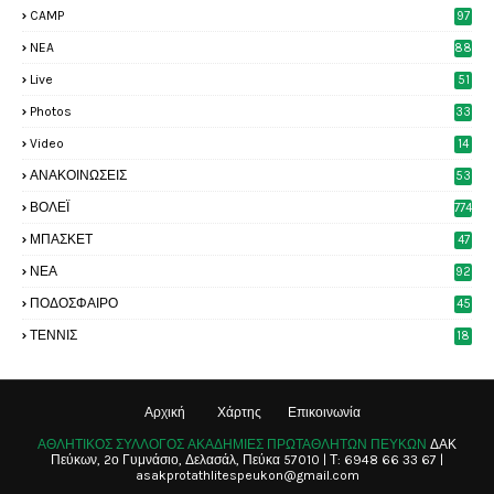
CAMP
97
NEA
88
Live
51
Photos
33
6
Video
14
2
ΑΝΑΚΟΙΝΩΣΕΙΣ
53
8
ΒΟΛΕΪ
774
ΜΠΑΣΚΕΤ
47
6
ΝΕΑ
92
4
ΠΟΔΟΣΦΑΙΡΟ
45
4
ΤΕΝΝΙΣ
18
8
Αρχική
Χάρτης
Επικοινωνία
ΑΘΛΗΤΙΚΟΣ ΣΥΛΛΟΓΟΣ ΑΚΑΔΗΜΙΕΣ ΠΡΩΤΑΘΛΗΤΩΝ ΠΕΥΚΩΝ
ΔΑΚ
Πεύκων, 2ο Γυμνάσιο, Δελασάλ, Πεύκα 57010 | Τ: 6948 66 33 67 |
asakprotathlitespeukon@gmail.com