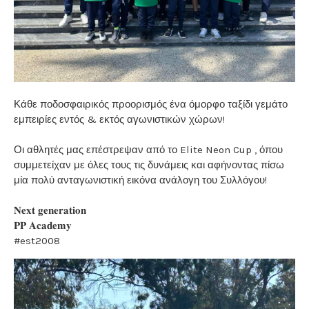
Κάθε ποδοσφαιρικός προορισμός ένα όμορφο ταξίδι γεμάτο
εμπειρίες εντός & εκτός αγωνιστικών χώρων!
Οι αθλητές μας επέστρεψαν από το Elite Neon Cup , όπου
συμμετείχαν με όλες τους τις δυνάμεις και αφήνοντας πίσω
μία πολύ ανταγωνιστική εικόνα ανάλογη του Συλλόγου!
𝐍𝐞𝐱𝐭 𝐠𝐞𝐧𝐞𝐫𝐚𝐭𝐢𝐨𝐧
𝐏𝐏 𝐀𝐜𝐚𝐝𝐞𝐦𝐲
#est2008