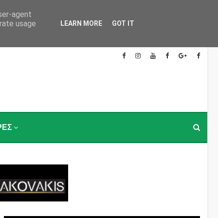
user-agent
erate usage
LEARN MORE
GOT IT
ΡΕΣ