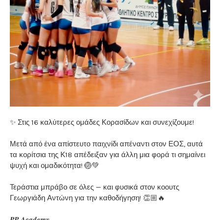
✨ Στις 16 καλύτερες ομάδες Κορασίδων και συνεχίζουμε!
Μετά από ένα απίστευτο παιχνίδι απέναντι στον ΕΟΣ, αυτά
τα κορίτσια της Κ18 απέδειξαν για άλλη μια φορά τι σημαίνει
ψυχή και ομαδικότητα! 🏐💚
Τεράστια μπράβο σε όλες — και φυσικά στον κοουτς
Γεωργιάδη Αντώνη για την καθοδήγηση! 👏🏼🔥
𝑷𝑷 𝑨𝒄𝒂𝒅𝒆𝒎𝒚