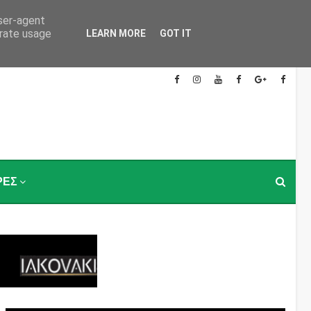
user-agent
erate usage
LEARN MORE
GOT IT
ΡΕΣ