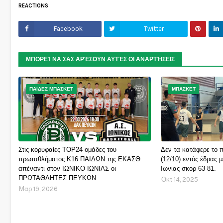
REACTIONS
Facebook
Twitter
ΜΠΟΡΕΊ ΝΑ ΣΑΣ ΑΡΈΣΟΥΝ ΑΥΤΈΣ ΟΙ ΑΝΑΡΤΉΣΕΙΣ
ΠΑΙΔΕΣ ΜΠΑΣΚΕΤ
ΜΠΑΣΚΕΤ
Στις κορυφαίες TOP24 ομάδες του
Δεν τα κατάφερε το π
πρωταθλήματος Κ16 ΠΑΙΔΩΝ της ΕΚΑΣΘ
(12/10) εντός έδρας 
απέναντι στον ΙΩΝΙΚΟ ΙΩΝΙΑΣ οι
Ιωνίας σκορ 63-81.
ΠΡΩΤΑΘΛΗΤΕΣ ΠΕΥΚΩΝ
Οκτ 14, 2025
Μαρ 19, 2026